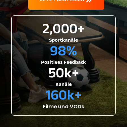
2,000
+
Sportkanäle
98
%
Positives Feedback
50
k+
Kanäle
160
k+
Filme und VODs