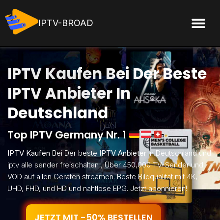
IPTV-BROAD
IPTV Kaufen Bei Der Beste
IPTV Anbieter In
Deutschland
Top IPTV Germany Nr. 1
IPTV Kaufen
Bei Der beste
IPTV Anbieter
in Deutschland und
iptv alle sender freischalten , Über 450,000 TV-Sender und
VOD auf allen Geräten streamen. Beste Bildqualität mit 4K,
UHD, FHD, und HD und nahtlose EPG. Jetzt abonnieren!
JETZT MIT -50% BESTELLEN