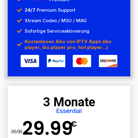
24/7
Premium Support
Xtream Codes / M3U / MAG
Sofortige Serviceaktivierung
Kostenloses Abo von IPTV Apps (ibo
player, ibo player pro, hot player…)
3 Monate
Essential
29.99
€
39.99