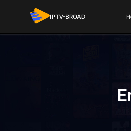
H
IPTV-BROAD
E