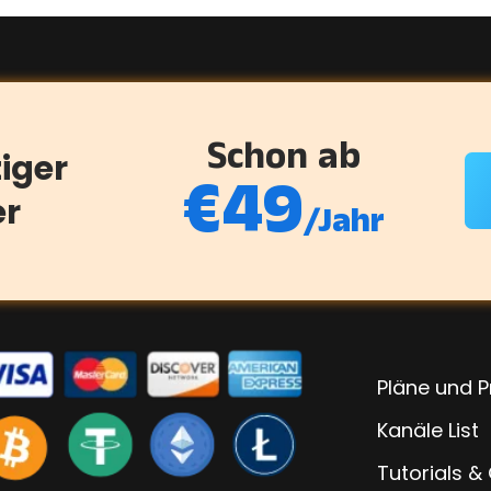
Schon ab
ziger
€
49
er
/Jahr
Pläne und P
Kanäle List
Tutorials &