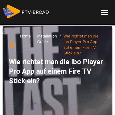
IPTV-BROAD
Home
/
Installation
/
Wie richtet man die
Guide
Ibo Player Pro App
auf einem Fire TV
Stick ein?
Wie richtet man die Ibo Player
Pro App auf einem Fire TV
Stick ein?