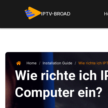
H
IPTV-BROAD
Home
/
Installation Guide
/
Wie richte ich I
Wie richte ich
Computer ein?