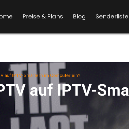
ome
Preise & Plans
Blog
Senderliste
PTV auf IPTV-Smartern im Computer ein?
 IPTV auf IPTV-Sma